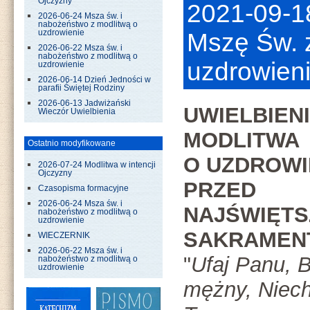
Ojczyzny
2021-09-1
2026-06-24 Msza św. i
nabożeństwo z modlitwą o
uzdrowienie
Mszę Św. 
2026-06-22 Msza św. i
nabożeństwo z modlitwą o
uzdrowien
uzdrowienie
2026-06-14 Dzień Jedności w
parafii Świętej Rodziny
2026-06-13 Jadwiżański
UWIELBIENI
Wieczór Uwielbienia
MODLITWA
Ostatnio modyfikowane
O UZDROWI
2026-07-24 Modlitwa w intencji
Ojczyzny
PRZED
Czasopisma formacyjne
2026-06-24 Msza św. i
NAJŚWIĘT
nabożeństwo z modlitwą o
uzdrowienie
SAKRAMEN
WIECZERNIK
2026-06-22 Msza św. i
"
Ufaj Panu, 
nabożeństwo z modlitwą o
uzdrowienie
mężny, Niech