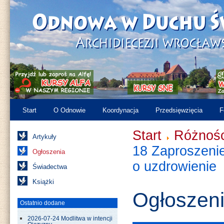
Start
O Odnowie
Koordynacja
Przedsięwzięcia
F
Start
Różnośc
Artykuły
18 Zaproszeni
Ogłoszenia
o uzdrowienie
Świadectwa
Książki
Ogłoszen
Ostatnio dodane
2026-07-24 Modlitwa w intencji