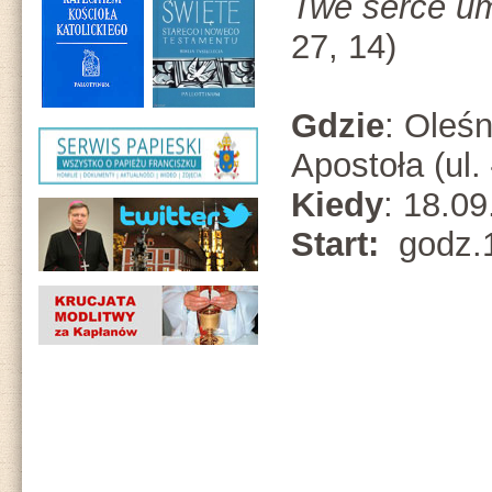
Twe serce um
27, 14)
Gdzie
: Oleśn
Apostoła (ul.
Kiedy
: 18.0
Start:
godz.1