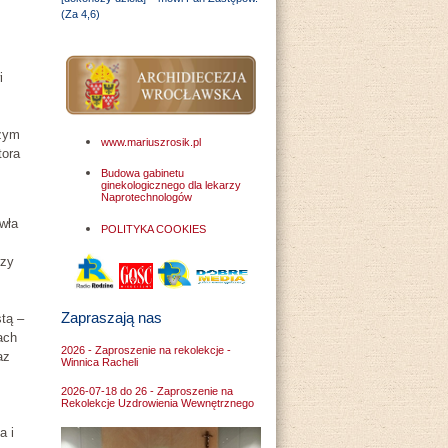
(Za 4,6)
i
szym
www.mariuszrosik.pl
tora
Budowa gabinetu
ginekologicznego dla lekarzy
Naprotechnologów
wła
POLITYKA COOKIES
rzy
Zapraszają nas
tą –
ach
2026 - Zaproszenie na rekolekcje -
az
Winnica Racheli
2026-07-18 do 26 - Zaproszenie na
Rekolekcje Uzdrowienia Wewnętrznego
a i