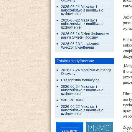
loka
Ojczyzny
zaró
2026-06-24 Msza św. i
nabożeństwo z modlitwą o
uzdrowienie
Już n
2026-06-22 Msza św. i
premi
nabożeństwo z modlitwą o
uzdrowienie
wyraź
2026-06-14 Dzień Jedności w
parafii Świętej Rodziny
Rafae
2026-06-13 Jadwiżański
sukce
Wieczór Uwielbienia
znajd
duży
Ostatnio modyfikowane
„Mar
2026-07-24 Modlitwa w intencji
II or
Ojczyzny
przys
Czasopisma formacyjne
poszu
2026-06-24 Msza św. i
nabożeństwo z modlitwą o
Film 
uzdrowienie
nie 
WIECZERNIK
życia
2026-06-22 Msza św. i
nabożeństwo z modlitwą o
ujaw
uzdrowienie
wspó
Zdjęc