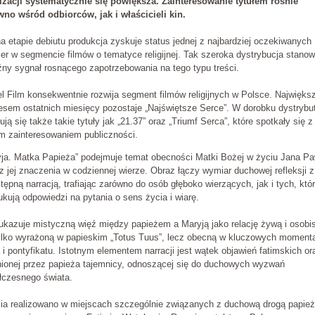
lizacji systematycznie się powiększa. Zainteresowanie tytułem rośnie
wno wśród odbiorców, jak i właścicieli kin.
a etapie debiutu produkcja zyskuje status jednej z najbardziej oczekiwanych
er w segmencie filmów o tematyce religijnej. Tak szeroka dystrybucja stanow
ny sygnał rosnącego zapotrzebowania na tego typu treści.
l Film konsekwentnie rozwija segment filmów religijnych w Polsce. Najwięk
sem ostatnich miesięcy pozostaje „Najświętsze Serce”. W dorobku dystrybu
ują się także takie tytuły jak „21.37” oraz „Triumf Serca”, które spotkały się z
m zainteresowaniem publiczności.
yja. Matka Papieża” podejmuje temat obecności Matki Bożej w życiu Jana Pa
az jej znaczenia w codziennej wierze. Obraz łączy wymiar duchowej refleksji z
tępną narracją, trafiając zarówno do osób głęboko wierzących, jak i tych, któ
kują odpowiedzi na pytania o sens życia i wiarę.
ukazuje mistyczną więź między papieżem a Maryją jako relację żywą i osobis
tylko wyrażoną w papieskim „Totus Tuus”, lecz obecną w kluczowych moment
 i pontyfikatu. Istotnym elementem narracji jest wątek objawień fatimskich or
nionej przez papieża tajemnicy, odnoszącej się do duchowych wyzwań
łczesnego świata.
ia realizowano w miejscach szczególnie związanych z duchową drogą papież