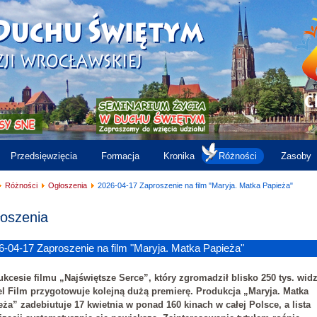
Przedsięwzięcia
Formacja
Kronika
Różności
Zasoby
Różności
Ogłoszenia
2026-04-17 Zaproszenie na film "Maryja. Matka Papieża"
oszenia
6-04-17 Zaproszenie na film "Maryja. Matka Papieża"
ukcesie filmu „Najświętsze Serce”, który zgromadził blisko 250 tys. wid
el Film przygotowuje kolejną dużą premierę. Produkcja „Maryja. Matka
eża” zadebiutuje 17 kwietnia w ponad 160 kinach w całej Polsce, a lista