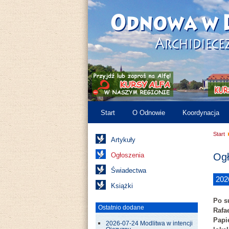
Start
O Odnowie
Koordynacja
Start
Artykuły
Ogłoszenia
Ogł
Świadectwa
202
Książki
Po s
Ostatnio dodane
Rafa
Papi
2026-07-24 Modlitwa w intencji