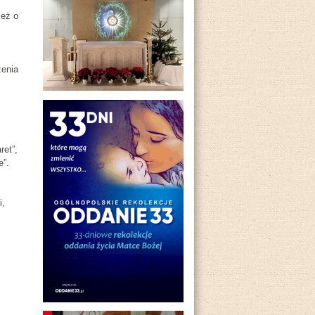
ież o
zenia
ret”,
e”.
i,