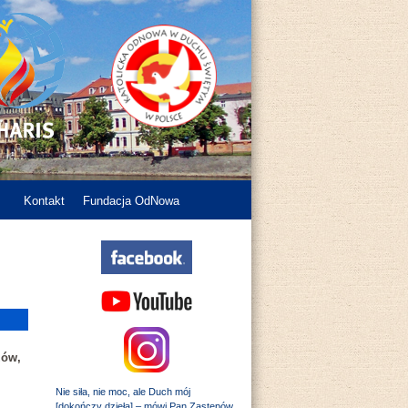
Kontakt
Fundacja OdNowa
zów,
Nie siła, nie moc, ale Duch mój
[dokończy dzieła] – mówi Pan Zastępów.