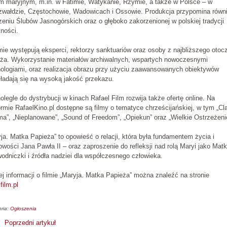
m maryjnym, m.in. w Fatimie, Watykanie, Rzymie, a także w Polsce – w
rzwałdzie, Częstochowie, Wadowicach i Ossowie. Produkcja przypomina równ
eniu Ślubów Jasnogórskich oraz o głęboko zakorzenionej w polskiej tradycji
ności.
mie występują eksperci, rektorzy sanktuariów oraz osoby z najbliższego otoc
eża. Wykorzystanie materiałów archiwalnych, wspartych nowoczesnymi
ologiami, oraz realizacja obrazu przy użyciu zaawansowanych obiektywów
ładają się na wysoką jakość przekazu.
legle do dystrybucji w kinach Rafael Film rozwija także ofertę online. Na
ormie RafaelKino.pl dostępne są filmy o tematyce chrześcijańskiej, w tym „Cla
ma”, „Nieplanowane”, „Sound of Freedom”, „Opiekun” oraz „Wielkie Ostrzeżeni
ja. Matka Papieża” to opowieść o relacji, która była fundamentem życia i
wości Jana Pawła II – oraz zaproszenie do refleksji nad rolą Maryi jako Matk
odniczki i źródła nadziei dla współczesnego człowieka.
j informacji o filmie „Maryja. Matka Papieża” można znaleźć na stronie
film.pl
ria:
Ogłoszenia
Poprzedni artykuł