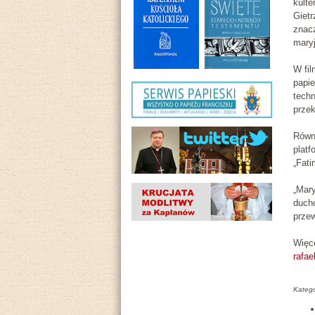
kulte
Giet
znacz
maryj
W fil
papi
techn
przek
Równo
platf
„Fati
„Mary
ducho
przew
Więce
rafael
Katego