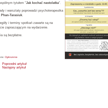
wspólnym tytułem "
Jak kochać nastolatka
".
ady i warsztaty poprowadzi psychoterapeutka
a Phan-Tarasiuk
.
góły i terminy spotkań zawarte są na
acie zapraszającym na wydarzenie.
ia są bezpłatne.
ria:
Ogłoszenia
Poprzedni artykuł
Następny artykuł