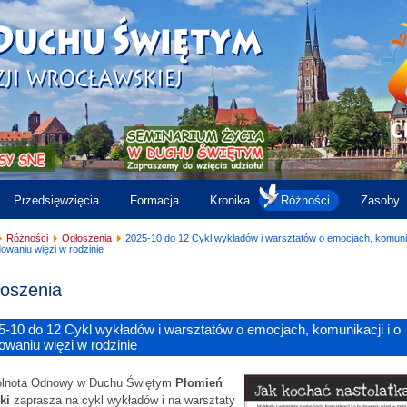
Przedsięwzięcia
Formacja
Kronika
Różności
Zasoby
Różności
Ogłoszenia
2025-10 do 12 Cykl wykładów i warsztatów o emocjach, komuni
dowaniu więzi w rodzinie
oszenia
5-10 do 12 Cykl wykładów i warsztatów o emocjach, komunikacji i o
owaniu więzi w rodzinie
lnota Odnowy w Duchu Świętym
Płomień
ki
zaprasza na cykl wykładów i na warsztaty