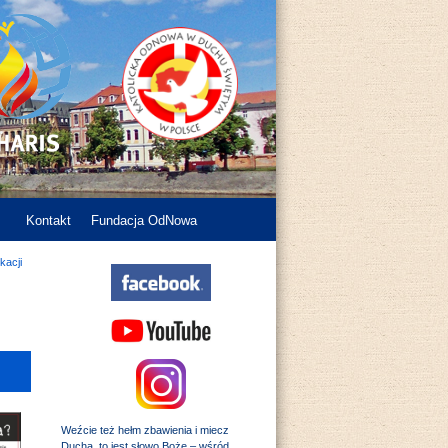
Kontakt
Fundacja OdNowa
kacji
Weźcie też hełm zbawienia i miecz
Ducha, to jest słowo Boże – wśród