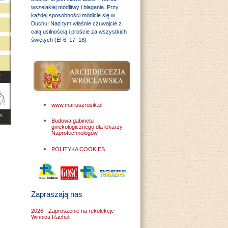
wszelakiej modlitwy i błagania. Przy
każdej sposobności módlcie się w
Duchu! Nad tym właśnie czuwajcie z
całą usilnością i proście za wszystkich
świętych (Ef 6, 17–18)
www.mariuszrosik.pl
Budowa gabinetu
ginekologicznego dla lekarzy
Naprotechnologów
POLITYKA COOKIES
Zapraszają nas
2026 - Zaproszenie na rekolekcje -
Winnica Racheli