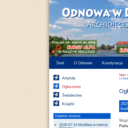
Start
O Odnowie
Koordynacja
Start
Artykuły
i o bu
Ogłoszenia
Ogł
Świadectwa
202
Książki
bud
Ostatnio dodane
Wspó
2026-07-24 Modlitwa w intencji
Pańs