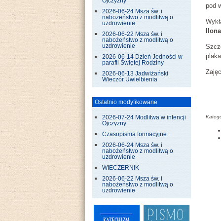
Ojczyzny
pod 
2026-06-24 Msza św. i
nabożeństwo z modlitwą o
Wykł
uzdrowienie
Ilon
2026-06-22 Msza św. i
nabożeństwo z modlitwą o
Szcze
uzdrowienie
plak
2026-06-14 Dzień Jedności w
parafii Świętej Rodziny
Zajęc
2026-06-13 Jadwiżański
Wieczór Uwielbienia
Ostatnio modyfikowane
Katego
2026-07-24 Modlitwa w intencji
Ojczyzny
Czasopisma formacyjne
2026-06-24 Msza św. i
nabożeństwo z modlitwą o
uzdrowienie
WIECZERNIK
2026-06-22 Msza św. i
nabożeństwo z modlitwą o
uzdrowienie