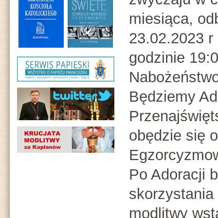
miesiąca, od
23.02.2023 r
godzinie 19:0
Nabożeństwo
Będziemy Ad
Przenajświę
obędzie się 
Egzorcyzmowa
Po Adoracji 
skorzystania 
modlitwy wst