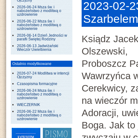
Ojczyzny
2023-02-2
2026-06-24 Msza św. i
nabożeństwo z modlitwą o
uzdrowienie
Szarbelem
2026-06-22 Msza św. i
nabożeństwo z modlitwą o
uzdrowienie
2026-06-14 Dzień Jedności w
Ksiądz Jace
parafii Świętej Rodziny
2026-06-13 Jadwiżański
Olszewski,
Wieczór Uwielbienia
Proboszcz Pa
Ostatnio modyfikowane
Wawrzyńca 
2026-07-24 Modlitwa w intencji
Ojczyzny
Czasopisma formacyjne
Cerekwicy, z
2026-06-24 Msza św. i
nabożeństwo z modlitwą o
na wieczór m
uzdrowienie
WIECZERNIK
Adoracji, uwi
2026-06-22 Msza św. i
nabożeństwo z modlitwą o
uzdrowienie
Boga. Jak to 
zwyczaju w c