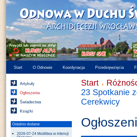
Start
O Odnowie
Koordynacja
Przedsięwzięcia
F
Start
Różnośc
Artykuły
23 Spotkanie 
Ogłoszenia
Cerekwicy
Świadectwa
Książki
Ogłoszen
Ostatnio dodane
2026-07-24 Modlitwa w intencji