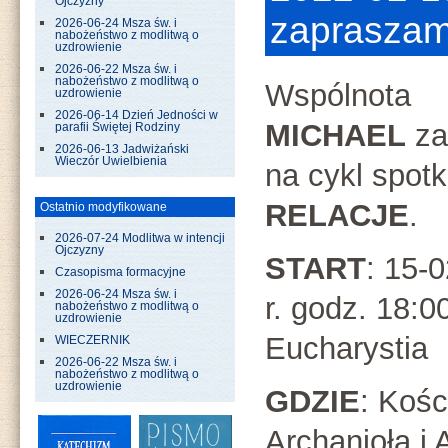
Ojczyzny
zapraszam
2026-06-24 Msza św. i
nabożeństwo z modlitwą o
uzdrowienie
2026-06-22 Msza św. i
nabożeństwo z modlitwą o
Wspólnota
uzdrowienie
2026-06-14 Dzień Jedności w
MICHAEL
za
parafii Świętej Rodziny
2026-06-13 Jadwiżański
Wieczór Uwielbienia
na cykl spotk
RELACJE
.
Ostatnio modyfikowane
2026-07-24 Modlitwa w intencji
Ojczyzny
START
: 15-
Czasopisma formacyjne
2026-06-24 Msza św. i
r. godz. 18:0
nabożeństwo z modlitwą o
uzdrowienie
Eucharystia
WIECZERNIK
2026-06-22 Msza św. i
nabożeństwo z modlitwą o
uzdrowienie
GDZIE
: Kośc
Archanioła i 