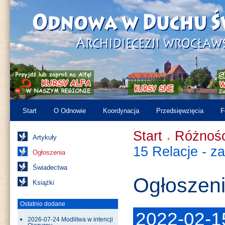
Start
O Odnowie
Koordynacja
Przedsięwzięcia
F
Start
Różnośc
Artykuły
15 Relacje - z
Ogłoszenia
Świadectwa
Ogłoszen
Książki
Ostatnio dodane
2022-02-15
2026-07-24 Modlitwa w intencji